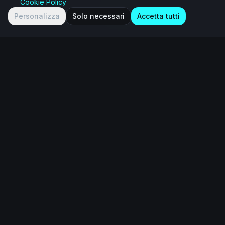
Cookie Policy
Personalizza
Solo necessari
Accetta tutti
Un ecosistema
integrato
IAMWAVE unisce persone, imprese e
piattaforme per accompagnare
organizzazioni nella trasformazione
culturale