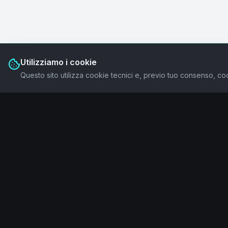
Utilizziamo i cookie
Questo sito utilizza cookie tecnici e, previo tuo consenso, coo
IAMWAVE
Navigazi
Home
Human + AI per la trasformazione culturale
Ecosystem
Manifesto
Servizi
Legale