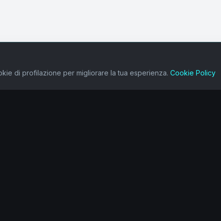
kie di profilazione per migliorare la tua esperienza.
Cookie Policy
one
Ecosistema
Value Makers
Alchemia
Heroika
Wave Analisi