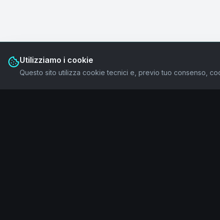
Utilizziamo i cookie
Questo sito utilizza cookie tecnici e, previo tuo consenso, coo
IAMWAVE
Navigazi
Home
Human + AI per la trasformazione culturale
Ecosystem
Manifesto
Servizi
Legale