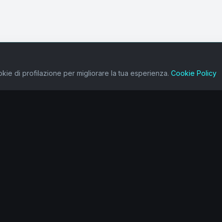
kie di profilazione per migliorare la tua esperienza.
Cookie Policy
one
Ecosistema
Value Makers
Alchemia
Heroika
Wave Analisi