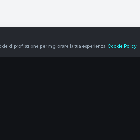
kie di profilazione per migliorare la tua esperienza.
Cookie Policy
one
Ecosistema
Value Makers
Alchemia
Heroika
Wave Analisi