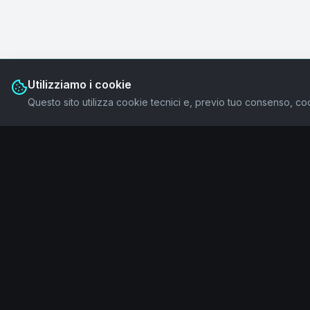
Utilizziamo i cookie
Questo sito utilizza cookie tecnici e, previo tuo consenso, coo
IAMWAVE
Navigazi
Home
Human + AI per la trasformazione culturale
Ecosystem
Manifesto
Servizi
Legale