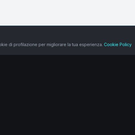
kie di profilazione per migliorare la tua esperienza.
Cookie Policy
one
Ecosistema
Value Makers
Alchemia
Heroika
Wave Analisi